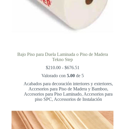
Bajo Piso para Duela Laminada o Piso de Madera
Tekno Step
Rango
$
210.00
-
$
676.51
de
Valorado con
5.00
de 5
precios:
desde
Acabados para decoración interiores y exteriores
,
$210.00
Accesorios para Piso de Madera y Bamboo
,
hasta
Accesorios para Piso Laminado
,
Accesorios para
$676.51
piso SPC
,
Accessorios de Instalación