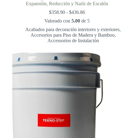
Expansión, Reducción y Naríz de Escalón
Rango
$
358.90
-
$
436.86
de
Valorado con
5.00
de 5
precios:
desde
Acabados para decoración interiores y exteriores
,
$358.90
Accesorios para Piso de Madera y Bamboo
,
hasta
Accessorios de Instalación
$436.86