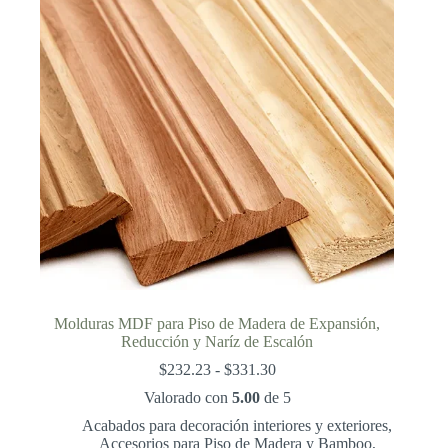
Molduras MDF para Piso de Madera de Expansión,
Reducción y Naríz de Escalón
Rango
$
232.23
-
$
331.30
de
Valorado con
5.00
de 5
precios:
desde
Acabados para decoración interiores y exteriores
,
$232.23
Accesorios para Piso de Madera y Bamboo
,