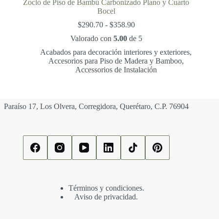
Zoclo de Piso de Bambú Carbonizado Plano y Cuarto
Bocel
Rango
$
290.70
-
$
358.90
de
Valorado con
5.00
de 5
precios:
desde
Acabados para decoración interiores y exteriores
,
$290.70
Accesorios para Piso de Madera y Bamboo
,
hasta
Accessorios de Instalación
$358.90
Paraíso 17, Los Olvera, Corregidora, Querétaro, C.P. 76904
Términos y condiciones.
Aviso de privacidad.