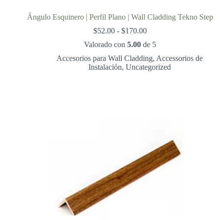
Ángulo Esquinero | Perfil Plano | Wall Cladding Tekno Step
Rango
$
52.00
-
$
170.00
de
Valorado con
5.00
de 5
precios:
desde
Accesorios para Wall Cladding
,
Accessorios de
$52.00
Instalación
,
Uncategorized
hasta
$170.00