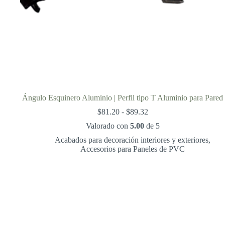
Ángulo Esquinero Aluminio | Perfil tipo T Aluminio para Pared
Rango
$
81.20
-
$
89.32
de
Valorado con
5.00
de 5
precios:
desde
Acabados para decoración interiores y exteriores
,
$81.20
Accesorios para Paneles de PVC
hasta
$89.32