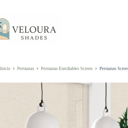
Saltar
al
contenido
Inicio
Persianas
Persianas Enrollables Screen
Persianas Scree