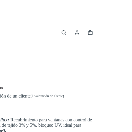
Carro
de
compra
ux
ión de un cliente
(
1
valoración de cliente)
ilux:
Recubrimiento para ventanas con control de
ura de tejido 3% y 5%, bloqueo UV, ideal para
m²).