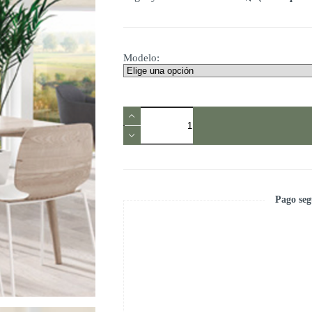
Modelo:
Persianas
Screen
Enrollables
Nature
Vertilux
cantidad
Pago seg