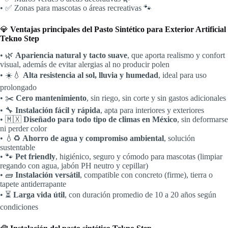
• ✅ Zonas para mascotas o áreas recreativas 🐾
💎
Ventajas principales del Pasto Sintético para Exterior Artificial
Tekno Step
• 🌿
Apariencia natural y tacto suave
, que aporta realismo y confort
visual, además de evitar alergias al no producir polen
• ☀️💧
Alta resistencia al sol, lluvia y humedad
, ideal para uso
prolongado
• ✂️
Cero mantenimiento
, sin riego, sin corte y sin gastos adicionales
• 🔧
Instalación fácil y rápida
, apta para interiores y exteriores
• 🇲🇽
Diseñado para todo tipo de climas en México
, sin deformarse
ni perder color
• 💧♻️
Ahorro de agua y compromiso ambiental
, solución
sustentable
• 🐾
Pet friendly
, higiénico, seguro y cómodo para mascotas (limpiar
regando con agua, jabón PH neutro y cepillar)
• 🧱
Instalación versátil
, compatible con concreto (firme), tierra o
tapete antiderrapante
• ⏳
Larga vida útil
, con duración promedio de 10 a 20 años según
condiciones