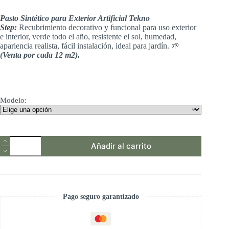
precios:
Pasto Sintético para Exterior Artificial Tekno
desde
Step:
Recubrimiento decorativo y funcional para uso exterior
$1,326.00
e interior, verde todo el año, resistente el sol, humedad,
hasta
apariencia realista, fácil instalación, ideal para jardín. 🌱
$2,709.00
(Venta por cada 12 m2).
Modelo:
Pasto
Añadir al carrito
Sintético
para
Exterior
Artificial
Tekno
Step
Pago seguro garantizado
cantidad