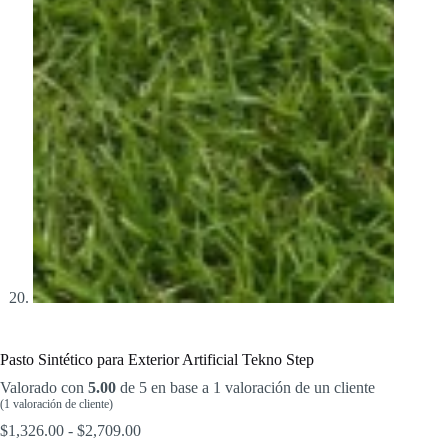
Pasto Sintético para Exterior Artificial Tekno Step
Valorado con
5.00
de 5 en base a
1
valoración de un cliente
(
1
valoración de cliente)
Rango
$
1,326.00
-
$
2,709.00
de