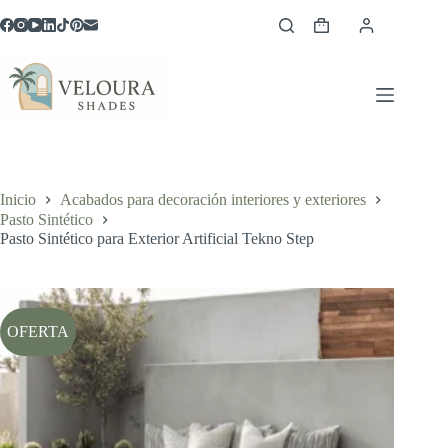
Saltar
al
Carro
contenido
de
compra
Inicio
Acabados para decoración interiores y exteriores
Pasto Sintético
Pasto Sintético para Exterior Artificial Tekno Step
OFERTA