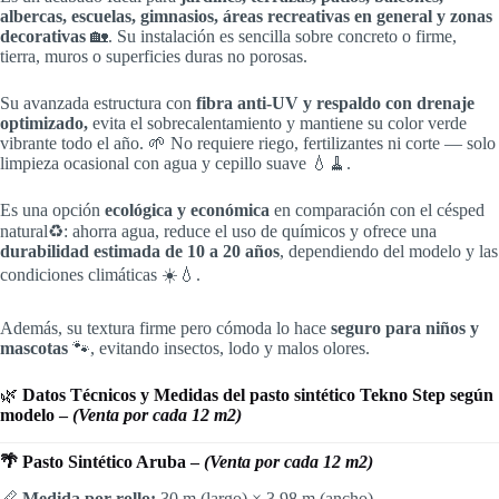
albercas, escuelas, gimnasios, áreas recreativas en general y zonas
decorativas
🏡. Su instalación es sencilla sobre concreto o firme,
tierra, muros o superficies duras no porosas.
Su avanzada estructura con
fibra anti-UV y respaldo con drenaje
optimizado,
evita el sobrecalentamiento y mantiene su color verde
vibrante todo el año. 🌱 No requiere riego, fertilizantes ni corte — solo
limpieza ocasional con agua y cepillo suave 💧🧹.
Es una opción
ecológica y económica
en comparación con el césped
natural♻️: ahorra agua, reduce el uso de químicos y ofrece una
durabilidad estimada de 10 a 20 años
, dependiendo del modelo y las
condiciones climáticas ☀️💧.
Además, su textura firme pero cómoda lo hace
seguro para niños y
mascotas
🐾, evitando insectos, lodo y malos olores.
🌿
Datos Técnicos y Medidas del pasto sintético Tekno Step según
modelo –
(Venta por cada 12 m2)
🌴 Pasto Sintético Aruba –
(Venta por cada 12 m2)
📏
Medida por rollo:
30 m (largo) × 3.98 m (ancho)