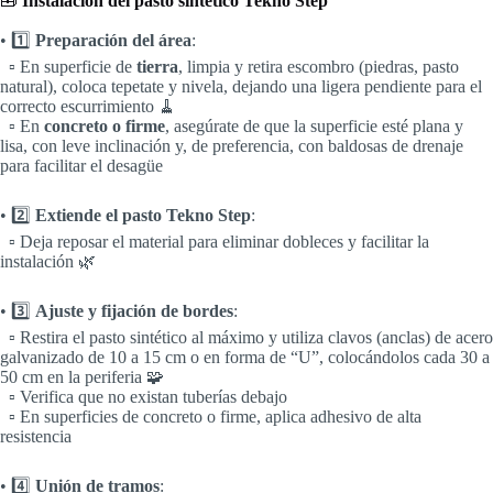
🧰
Instalación del pasto sintético Tekno Step
• 1️⃣
Preparación del área
:
▫️ En superficie de
tierra
, limpia y retira escombro (piedras, pasto
natural), coloca tepetate y nivela, dejando una ligera pendiente para el
correcto escurrimiento 🧹
▫️ En
concreto o firme
, asegúrate de que la superficie esté plana y
lisa, con leve inclinación y, de preferencia, con baldosas de drenaje
para facilitar el desagüe
• 2️⃣
Extiende el pasto Tekno Step
:
▫️ Deja reposar el material para eliminar dobleces y facilitar la
instalación 🌿
• 3️⃣
Ajuste y fijación de bordes
:
▫️ Restira el pasto sintético al máximo y utiliza clavos (anclas) de acero
galvanizado de 10 a 15 cm o en forma de “U”, colocándolos cada 30 a
50 cm en la periferia 🧩
▫️ Verifica que no existan tuberías debajo
▫️ En superficies de concreto o firme, aplica adhesivo de alta
resistencia
• 4️⃣
Unión de tramos
: