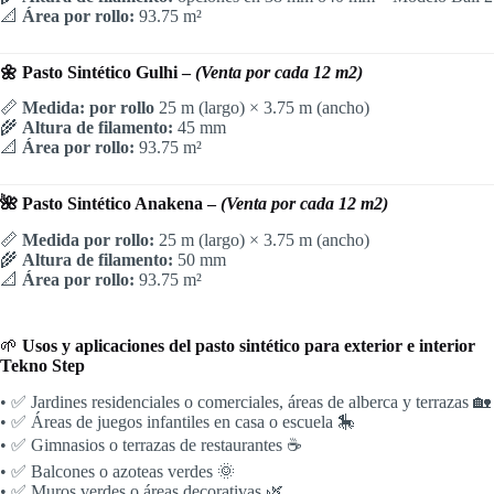
📐
Área por rollo:
93.75 m²
🌼 Pasto Sintético Gulhi –
(Venta por cada 12 m2)
📏
Medida: por rollo
25 m (largo) × 3.75 m (ancho)
🌾
Altura de filamento:
45 mm
📐
Área por rollo:
93.75 m²
🌺 Pasto Sintético Anakena –
(Venta por cada 12 m2)
📏
Medida por rollo:
25 m (largo) × 3.75 m (ancho)
🌾
Altura de filamento:
50 mm
📐
Área por rollo:
93.75 m²
🌱
Usos y aplicaciones del pasto sintético para exterior e interior
Tekno Step
• ✅ Jardines residenciales o comerciales, áreas de alberca y terrazas 🏡
• ✅ Áreas de juegos infantiles en casa o escuela 🎠
• ✅ Gimnasios o terrazas de restaurantes ☕
• ✅ Balcones o azoteas verdes 🌞
• ✅ Muros verdes o áreas decorativas 🌿