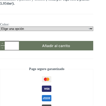
5.954m²).
Color:
Panel
Añadir al carrito
Texturizado
tipo
Madera
de
PVC
|
Pago seguro garantizado
Revestimiento
Decorativo
para
Interiores
Tekno
Step
cantidad