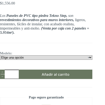
$
1,556.00
Los
Paneles de PVC tipo piedra Tekno Step,
son
revestimientos decorativos para muros interiores,
ligeros,
resistentes, fáciles de instalar, con acabado realista,
impermeables y anti-moho.
(Venta por caja con 2 paneles =
5.954m²).
Modelo:
Paneles
Añadir al carrito
de
PVC
tipo
piedra
Tekno
Step
Pago seguro garantizado
|
revestimientos