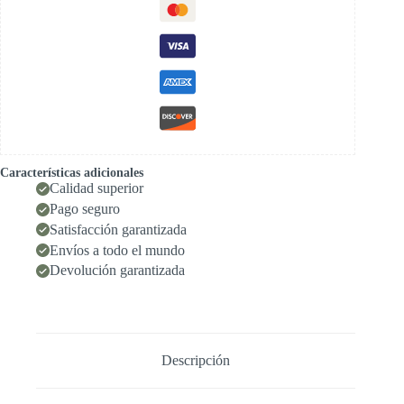
decorativos
para
muros
interiores
cantidad
Características adicionales
Calidad superior
Pago seguro
Satisfacción garantizada
Envíos a todo el mundo
Devolución garantizada
Descripción