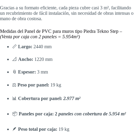
Gracias a su formato eficiente, cada pieza cubre casi 3 m², facilitando
un recubrimiento de fácil instalación, sin necesidad de obras intensas o
mano de obra costosa.
Medidas del Panel de PVC para muros tipo Piedra Tekno Step –
(Venta por caja con 2 paneles = 5.954m²)
📏
Largo:
2440 mm
📐
Ancho:
1220 mm
📎
Espesor:
3 mm
⚖️
Peso por panel:
19 kg
📊
Cobertura por panel:
2.977 m²
📦
Paneles por caja:
2
paneles con cobertura de 5.954 m²
🪶
Peso total por caja:
19 kg