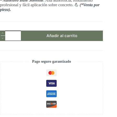
– Adhesivo Base Solvente
. Alta adherencia, rendimiento
profesional y fácil aplicación sobre concreto. 💪
(*Venta por
pieza).
Pegamento
Añadir al carrito
para
Duela
de
Madera
y
Bamboo
Pago seguro garantizado
Tekno
Step
–
Adhesivo
Base
Solvente
cantidad