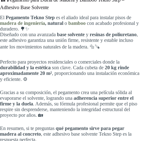
Adhesivo Base Solvente
El
Pegamento Tekno Step
es el aliado ideal para instalar pisos de
madera de ingeniería
, natural
o
bamboo
con acabado profesional y
duradero. 🌳✨
Diseñado con una avanzada
base solvente
y
resinas de poliuretano
,
este adhesivo garantiza una unión firme, resistente y estable incluso
ante los movimientos naturales de la madera. 🔩🪚
Perfecto para proyectos residenciales o comerciales donde la
durabilidad y la estética
son clave. Cada cubeta de
20 kg rinde
aproximadamente 20 m²
, proporcionando una instalación económica
y eficiente. ⚙️
Gracias a su composición, el pegamento crea una película sólida al
evaporarse el solvente, logrando una
adherencia superior entre el
firme y la duela
. Además, su fórmula profesional permite que el piso
respire sin desprenderse, manteniendo la integridad estructural del
proyecto por años. 🏡
En resumen, si te preguntas
qué pegamento sirve para pegar
madera al concreto
, este adhesivo base solvente Tekno Step es la
respuesta perfecta.