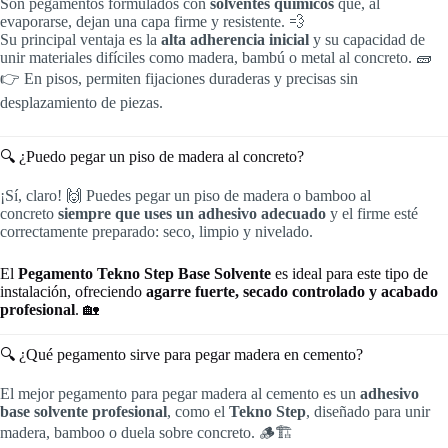
Son pegamentos formulados con
solventes químicos
que, al
evaporarse, dejan una capa firme y resistente. 💨
Su principal ventaja es la
alta adherencia inicial
y su capacidad de
unir materiales difíciles como madera, bambú o metal al concreto. 🧱
👉 En pisos, permiten fijaciones duraderas y precisas sin
desplazamiento de piezas.
🔍 ¿Puedo pegar un piso de madera al concreto?
¡Sí, claro! 🙌 Puedes pegar un piso de madera o bamboo al
concreto
siempre que uses un adhesivo adecuado
y el firme esté
correctamente preparado: seco, limpio y nivelado.
El
Pegamento Tekno Step Base Solvente
es ideal para este tipo de
instalación, ofreciendo
agarre fuerte, secado controlado y acabado
profesional
. 🏡
🔍 ¿Qué pegamento sirve para pegar madera en cemento?
El mejor pegamento para pegar madera al cemento es un
adhesivo
base solvente profesional
, como el
Tekno Step
, diseñado para unir
madera, bamboo o duela sobre concreto. 🪵🏗️