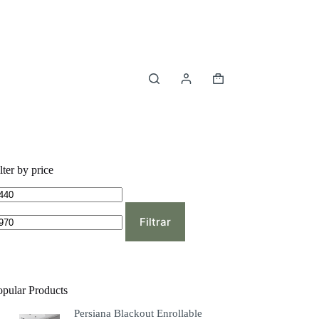
Carro
de
compra
lter by price
ecio
Precio
ínimo
máximo
Filtrar
opular Products
Persiana Blackout Enrollable