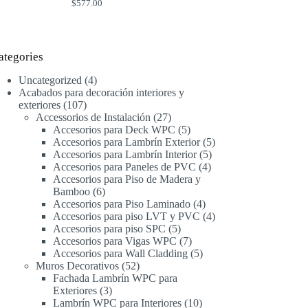
$
577.00
ategories
4
Uncategorized
4
productos
Acabados para decoración interiores y
107
exteriores
107
productos
27
Accessorios de Instalación
27
productos
5
Accesorios para Deck WPC
5
productos
5
Accesorios para Lambrín Exterior
5
5
productos
Accesorios para Lambrín Interior
5
4
productos
Accesorios para Paneles de PVC
4
productos
Accesorios para Piso de Madera y
6
Bamboo
6
productos
4
Accesorios para Piso Laminado
4
productos
4
Accesorios para piso LVT y PVC
4
5
productos
Accesorios para piso SPC
5
productos
7
Accesorios para Vigas WPC
7
productos
5
Accesorios para Wall Cladding
5
52
productos
Muros Decorativos
52
productos
Fachada Lambrín WPC para
3
Exteriores
3
productos
10
Lambrín WPC para Interiores
10