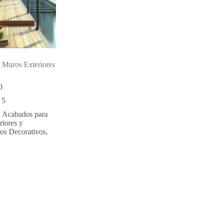
y Muros Exteriores
Rango
0
de
 5
precios:
desde
,
Acabados para
$1,441.00
riores y
hasta
os Decorativos
,
$1,799.00