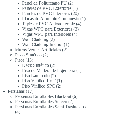
2
productos
Panel de Poliuretano PU
2
productos
1
Paneles de PVC Exteriores
1
producto
20
Paneles de PVC Interiores
20
productos
1
Placas de Aluminio Compuesto
1
4
producto
Tapiz de PVC Autoadherible
4
3
productos
Vigas WPC para Exteriores
3
4
productos
Vigas WPC para Interiores
4
2
productos
Wall Cladding
2
productos
1
Wall Cladding Interior
1
2
producto
Muros Verdes Artificiales
2
2
productos
Pasto Sintético
2
13
productos
Pisos
13
productos
2
Deck Sintético
2
productos
1
Piso de Madera de Ingeniería
1
5
producto
Piso Laminado
5
productos
1
Piso Vinílico LVT
1
2
producto
Piso Vinílico SPC
2
17
productos
Persianas
17
productos
6
Persianas Enrollables Blackout
6
7
productos
Persianas Enrollables Screen
7
productos
Persianas Enrollables Semi Traslúcidas
4
4
productos