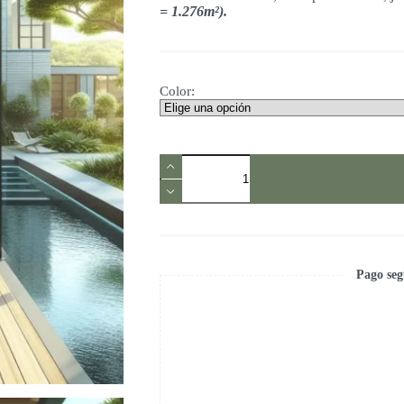
= 1.276m²).
$1,799.00
Color:
Deck
Sintético
Piso
y
Muros
Exteriores
Tekno
Step
Pago seg
cantidad