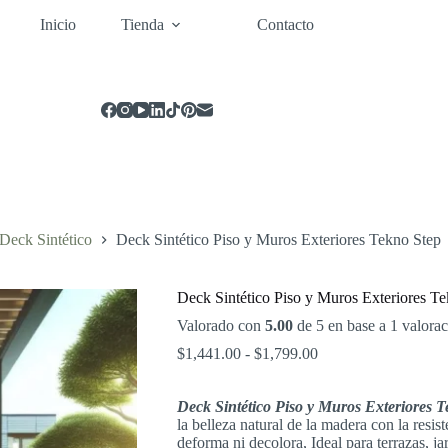
Inicio
Tienda
Contacto
Deck Sintético
Deck Sintético Piso y Muros Exteriores Tekno Step
Deck Sintético Piso y Muros Exteriores T
Valorado con
5.00
de 5 en base a
1
valorac
Rango
$
1,441.00
-
$
1,799.00
de
precios:
Deck Sintético Piso y Muros Exteriores T
desde
la belleza natural de la madera con la resist
$1,441.00
deforma ni decolora, Ideal para terrazas, ja
hasta