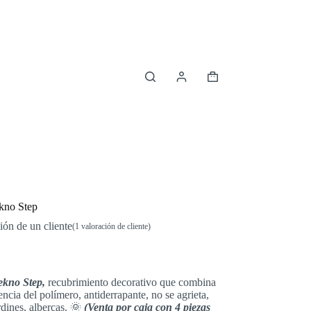
Carro
de
compra
ekno Step
ión de un cliente
(
1
valoración de cliente)
ekno Step,
recubrimiento decorativo que combina
encia del polímero, antiderrapante, no se agrieta,
rdines, albercas. 🌞
(Venta por caja con 4 piezas